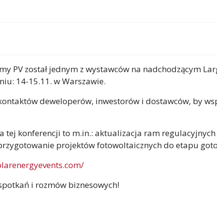
my PV został jednym z wystawców na nadchodzącym Larg
niu: 14-15.11. w Warszawie.
i kontaktów deweloperów, inwestorów i dostawców, by w
tej konferencji to m.in.: aktualizacja ram regulacyjnych 
e przygotowanie projektów fotowoltaicznych do etapu go
solarenergyevents.com/
spotkań i rozmów biznesowych!