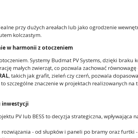
ealne przy dużych areałach lub jako ogrodzenie wewnętr
utem kolczastym.
nie w harmonii z otoczeniem
otoczeniem. Systemy Budmat PV Systems, dzięki braku ko
cję małych zwierząt, co pozwala zachować równowagę 
RAL
, takich jak grafit, zieleń czy czerń, pozwala dopaso
o szczególne znaczenie w projektach realizowanych na t
 inwestycji
ktu PV lub BESS to decyzja strategiczna, wpływająca na 
związania - od słupków i paneli po bramy oraz furtki - 