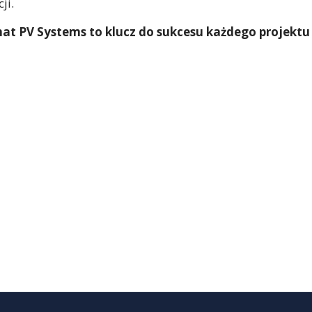
ji.
t PV Systems to klucz do sukcesu każdego projektu
Budmat PV Systems dla Agri-PV