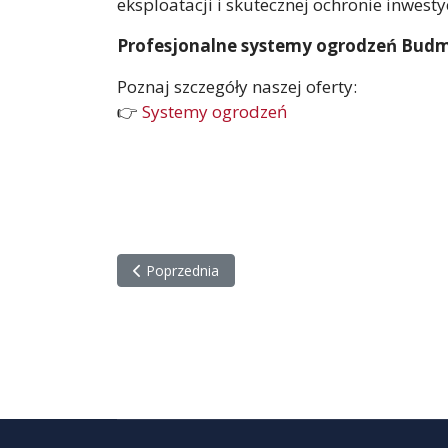
eksploatacji i skutecznej ochronie inwestyc
Profesjonalne systemy ogrodzeń Budma
Poznaj szczegóły naszej oferty:
👉
Systemy ogrodzeń
Poprzednia strona: Zrównoważone rozwiązania 
Poprzednia