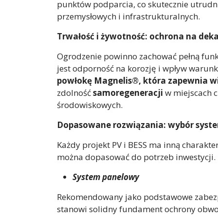
punktów podparcia, co skutecznie utrudn
przemysłowych i infrastrukturalnych.
Trwałość i żywotność: ochrona na deka
Ogrodzenie powinno zachować pełną funkc
jest odporność na korozję i wpływ waru
powłokę Magnelis®, która zapewnia w
zdolność
samoregeneracji
w miejscach c
środowiskowych.
Dopasowane rozwiązania: wybór system
Każdy projekt PV i BESS ma inną charakt
można dopasować do potrzeb inwestycji.
System panelowy
Rekomendowany jako podstawowe zabezpie
stanowi solidny fundament ochrony obwod