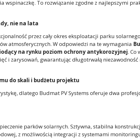
ia wspinaczkę. To rozwiązanie zgodne z najlepszymi pr
dy, nie na lata
jonalność przez cały okres eksploatacji parku solarneg
nków atmosferycznych. W odpowiedzi na te wymagania
Bu
iodący na rynku poziom ochrony antykorozyjnej
. Co
ięć i zarysowań, gwarantując długotrwałą niezawodnoś
u do skali i budżetu projektu
erystykę, dlatego Budmat PV Systems oferuje dwa profes
czenie parków solarnych. Sztywna, stabilna konstrukcj
owej, z możliwością integracji z systemami monitorin